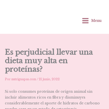
Ir
al
contenido
Menu
Es perjudicial llevar una
dieta muy alta en
proteínas?
Por
nutriguapas.com
/
21 junio, 2022
Si solo consumes proteínas de origen animal sin
incluir alimentos ricos en fibra y disminuyes
considerablemente el aporte de hidratos de carbono
puedes caer en un estado de cetogénesis.